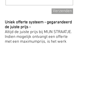
Verzenden
Uniek offerte systeem - gegarandeerd
de juiste prijs -
Altijd de juiste prijs bij MIJN STRAATJE.
Indien mogelijk ontvangt een offerte
met een maximumprijs, is het werk
sneller klaar dan de geoffreerde
arbeidsuren dan worden de werkelijk
gemaakte arbeidsuren gefactureerd,
zijn er meer arbeidsuren gemaakt dan
geoffreerd dan blijft de maximumprijs
gehandhaafd. Zo betaalt u nooit teveel.
Algemene voorwaarden
MIJN STRAATJE bestratingen
Jan Boerweg 1
9998 XC Rottum (Gn)