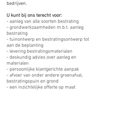
bedrijven.
U kunt bij ons terecht voor:
- aanleg van alle soorten bestrating
- grondwerkzaamheden m.b.t. aanleg
bestrating
- tuinontwerp en bestratingsontwerp tot
aan de beplanting
- levering bestratingsmaterialen
- deskundig advies over aanleg en
materialen
- persoonlijke klantgerichte aanpak
- afvoer van onder andere groenafval,
bestratingspuin en grond
- een inzichtelijke offerte op maat
Algemene voorwaarden
MIJN STRAATJE bestratingen
Jan Boerweg 1
9998 XC Rottum (Gn)